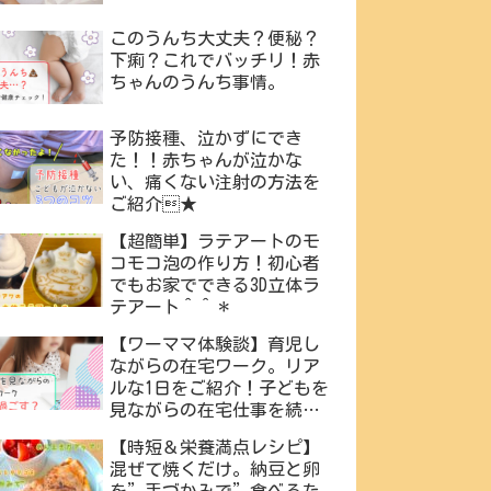
このうんち大丈夫？便秘？
下痢？これでバッチリ！赤
ちゃんのうんち事情。
予防接種、泣かずにでき
た！！赤ちゃんが泣かな
い、痛くない注射の方法を
ご紹介★
【超簡単】ラテアートのモ
コモコ泡の作り方！初心者
でもお家でできる3D立体ラ
テアート＾＾＊
【ワーママ体験談】育児し
ながらの在宅ワーク。リア
ルな1日をご紹介！子どもを
見ながらの在宅仕事を続け
るためのおすすめの方法・
【時短＆栄養満点レシピ】
工夫・便利グッズをご紹介
混ぜて焼くだけ。納豆と卵
♪
を”手づかみで”食べるた