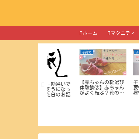
ホーム
マタニティ
子育て
お出かけ
ごはん
子どものお昼寝の重
【超簡単】ラテ
要性と効果―なぜお
トのモコモコ泡
昼寝が必要なの？
り方！初心者で
家でできる3D
【赤ちゃんとグア
テアート＾＾＊
ム】(お食事編)子連
れに優しく美味しい
お店がたくさん！お
すすめグルメスポッ
トまとめ