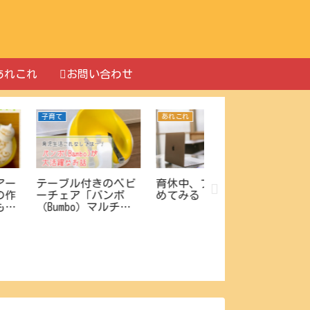
あれこれ
お問い合わせ
ティ
子育て
子育て
トイレトレーニング
このうんち大丈夫
成功への道！ママ必
便秘？下痢？これ
読のステップバイス
バッチリ！赤ちゃ
を待ち望む日々
テップガイド
のうんち事情。
るある体験記