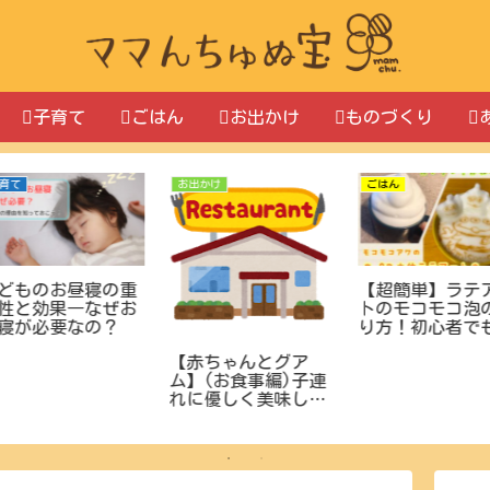
子育て
ごはん
お出かけ
ものづくり
子育て
あれこれ
マタニ
アー
テーブル付きのベビ
育休中、ブログを始
の作
ーチェア「バンボ
めてみる！
もお
（Bumbo）マルチシ
妊娠
立体ラ
ート」が育児に欠か
のあ
せないアイテムすぎ
たお話。おすすめの
活用方法♪