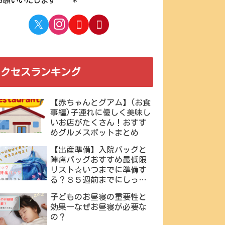
お願いいたします＾＾＊
アクセスランキング
【赤ちゃんとグアム】(お食
事編)子連れに優しく美味し
いお店がたくさん！おすす
めグルメスポットまとめ
【出産準備】入院バッグと
陣痛バッグおすすめ最低限
リスト☆いつまでに準備す
る？３５週前までにしっか
りと事前準備を。
子どものお昼寝の重要性と
効果―なぜお昼寝が必要な
の？