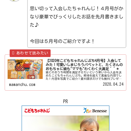
思い切って入会したちゃれんじ！４月号がか
なり豪華でびっくりしたお話を先月書きまし
た♪
今回は５月号のご紹介ですよ！
【2020年こどもちゃれんじぷち4月号】入会して
みた！可愛いしまじろうパペットと、たくさんの
おもちゃに娘も"ママも"わくわく大満足＾＾＊
娘とのおうち時間を満足させたいという思いから入会を決
めたこどもちゃれんじぷち。期待を超えて素敵な内容でし
た！内容を写真でご紹介！資料請求だけでも無料プレゼン
トがもらえてとってもお得＾＾＊
2020.04.24
mamanchu.com
PR