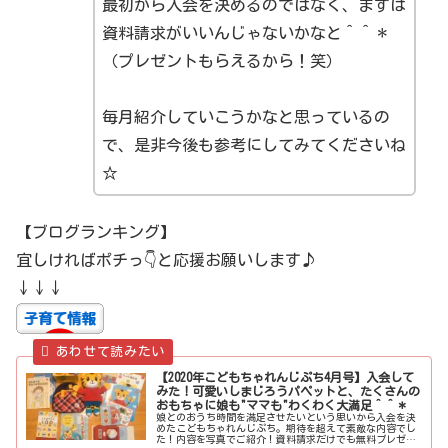
最初から入会を決めるのではなく、まずは
資料請求がいいんじゃないかなと＾＾＊
（プレゼントもらえるから！笑）
毎月紹介していこうかなと思っているの
で、是非今後も参考にしてみてくださいね
☆
【ブログランキング】
宜しければポチっ👇と応援お願いします♪
↓↓↓
【2020年こどもちゃれんじぷち4月号】入会して
みた！可愛いしまじろうパペットと、たくさんの
おもちゃに娘も"ママも"わくわく大満足＾＾＊
娘とのおうち時間を満足させたいという思いから入会を決
めたこどもちゃれんじぷち。期待を超えて素敵な内容でし
た！内容を写真でご紹介！資料請求だけでも無料プレゼン