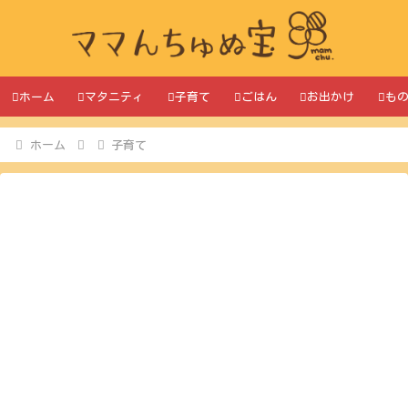
ホーム
マタニティ
子育て
ごはん
お出かけ
も
ホーム
子育て