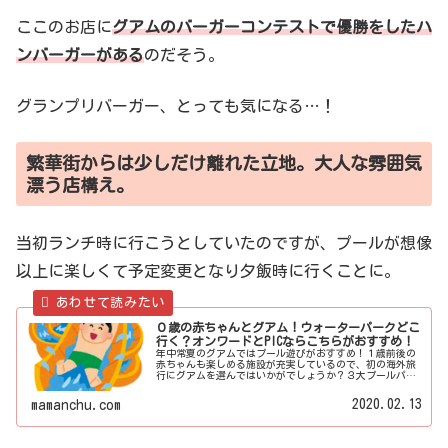
ここのお店に
グアムのバーガーコンテストで優勝をしたハ
ンバーガーがある
のだそう。
グランプリバーガー、とっても気になる…！
繁華街からは少しだけ離れた立地。大人な雰囲気
漂う店構え。
当初ランチ時に行こうとしていたのですが、プールが想像
以上に楽しくて予定変更となり夕飯時に行くことに。
０歳の赤ちゃんとグアム！ウォーターパークどこ
行く？オンワードとPICならこちらがおすすめ！
年中常夏のグアムではプール遊びがおすすめ！１歳前後の
赤ちゃんも楽しめる施設が充実しているので、初の海外旅
行にグアムを選んではいかがでしょうか？３大プールパー
クのうちの２つ「オンワード」と「PIC」に行って来たの
で、それぞれの魅力をお伝えします！
2020.02.13
mamanchu.com