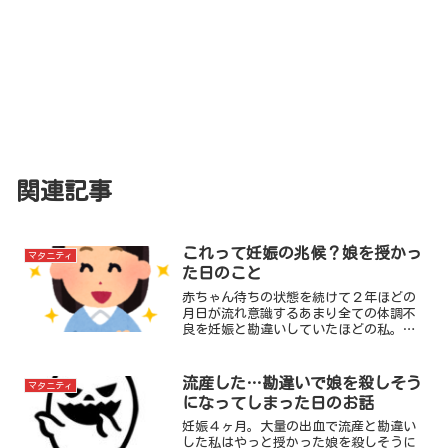
関連記事
これって妊娠の兆候？娘を授かっ
マタニティ
た日のこと
赤ちゃん待ちの状態を続けて２年ほどの
月日が流れ意識するあまり全ての体調不
良を妊娠と勘違いしていたほどの私。で
も実際のその日は、あまりにインパクト
なく、ふいに訪れたのでした。そんな、
娘がお腹に宿った日のこと。その兆候な
流産した…勘違いで娘を殺しそう
マタニティ
どについて。
になってしまった日のお話
妊娠４ヶ月。大量の出血で流産と勘違い
した私はやっと授かった娘を殺しそうに