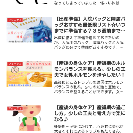
なってしまっていました…怖〜い体験か
ら芽生えた母親としての自覚と、同じ状
況に置かれた人に伝えたいこと。
【出産準備】入院バッグと陣痛バ
マタニティ
ッグおすすめ最低限リスト☆いつ
までに準備する？３５週前までに
しっかりと事前準備を。
出産に備えて準備を進めておきたいの
が、入院用のバッグ。陣痛バッグと入院
バッグに分けて準備がおすすめです。実
際に入院してから、体験を元にリストに
まとめてみました。事前チェックに使っ
てくださいね。
【産後の身体ケア】産褥期のホル
マタニティ
モンバランスを整える。少しの工
夫で女性ホルモンを増やしたい！
産後に起こるトラブルの原因はホルモン
バランスの乱れ。少しの知識と意識で、
バランスを整えることができます。女性
ホルモンの「エストロゲン」「プロゲス
テロン」「プロラクチン」、「オキシト
シン」が鍵。私が実際にやって効果を実
【産後の身体ケア】産褥期の過ご
マタニティ
感できた生活スタイルをご紹介します。
し方。少しの工夫と考え方で楽に
なる♪
妊娠期〜産後にかけて、心身共に変化が
大きくそれによるトラブルもたくさん。