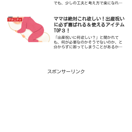
でも、少しの工夫と考え方で楽になれる
部分こともたくさんあるのです＾＾＊本
記事では、私が実践してよかったと感じ
たことを中心にまとめてみました。
ママは絶対これ欲しい！出産祝い
マタニティ
に必ず喜ばれる＆使えるアイテム
TOP３！
「出産祝いに何欲しい？」と聞かれて
も、何が必要なのかそうでないのか、と
分からずに困ってしまうことがあるかも
しれません。実際に育児を経験してみ
て、これは絶対欲しい！というアイテム
を３つ厳選してみました。なぜそのアイ
テムがおすすめなのかも含めて是非参考
にしてみてください＾＾＊
スポンサーリンク